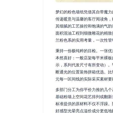
梦幻的粉色墙纸凭借其自带魔力
传递暖意与温馨的客厅阅读角，
其细腻的工艺操控和饱满的气韵
面积混油工程到细微雕花的精致
兰粉色系的实用考量，一次性管
秉持一份极纯粹的目检。一张优
本然喜好：一般店架每平米裸板
示，系列代发尺寸有所变动）。
断通光的位置装饰拼箱优选。比
元每一区间线的实际采买素材要
多部门分工为你平价力推的几个
基础粉墙上空间花艺排列或翻新
标准提供的原材料不仅不浮躁。
好感型光晕亮点溢价成分更低地