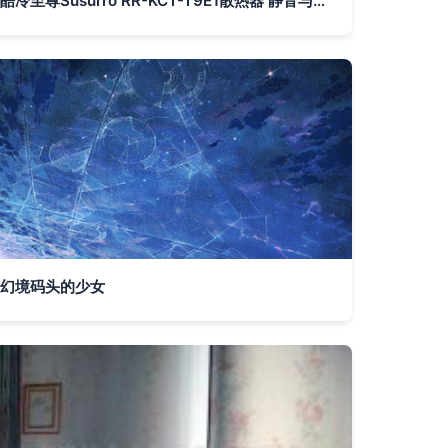
酷冷至尊Susurro RR-KCT-T9E1散热器 静音与性能的均衡之选
幻境码头的少女