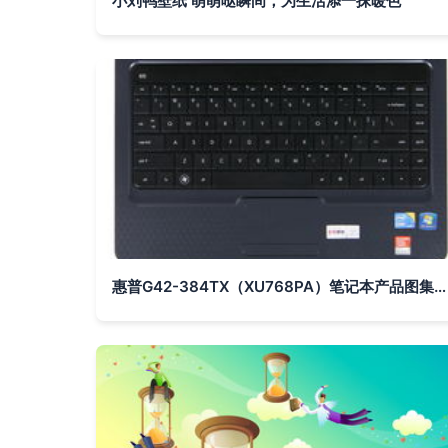
小刘鸭壁纸 萌萌哒瞬间，为生活添一抹暖色
惠普G42-384TX（XU768PA）笔记本产品图集 IT168高清素材一览