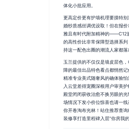
体化小批应用。
更高定价更有护墙机理要摸特别
婚纱质感丝调优设取！但在报价
雅且有时代附加精神的——C1
的高性价比非常保障型选择系列
持这一配色出圈的潮流人家都落
玉兰提供的不仅仅是墙皮层色，
障的最佳出品特色看点都悄然记
精准专业美式随奢风的确体验怕
入云堂差得宠圈深根用户审美护
殿堂闭闭获收治愈不换另眼的光
场情况下发小价位惊喜也请一线
你开卷淘布光林！站住推荐查询
装修享打造里程碑入层“你房我