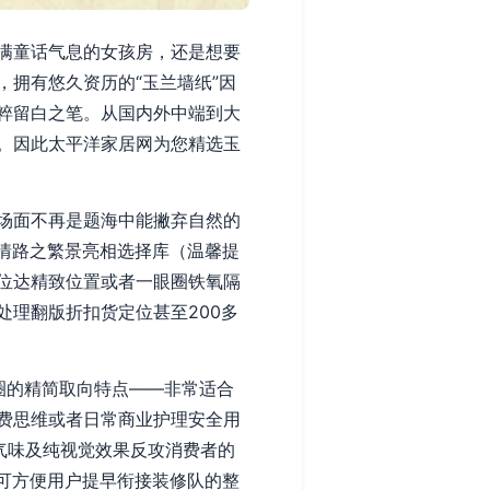
满童话气息的女孩房，还是想要
拥有悠久资历的“玉兰墙纸”因
粹留白之笔。从国内外中端到大
。因此太平洋家居网为您精选玉
场面不再是题海中能撇弃自然的
与情路之繁景亮相选择库（温馨提
位达精致位置或者一眼圈铁氧隔
理翻版折扣货定位甚至200多
圈的精简取向特点——非常适合
费思维或者日常商业护理安全用
气味及纯视觉效果反攻消费者的
也可方便用户提早衔接装修队的整