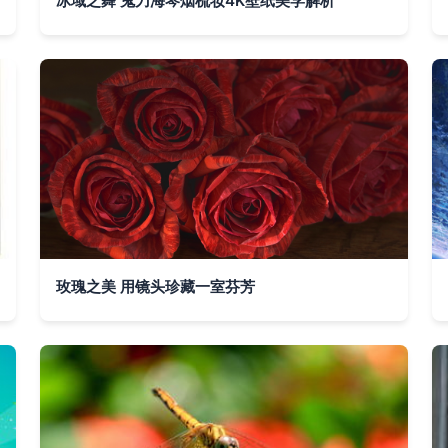
冰域之舞 鬼刀海琴烟梳妆4K壁纸美学解析
玫瑰之美 用镜头珍藏一室芬芳