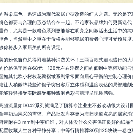
的温柔底色，迅速成为现代家居户型改造的红人之选。无论是充
粉色都要与合理的形态结合在一起。不论家装品牌如何更新迭代，
垂帘，尤其是一款粉色系列更能够在明亮之间激活出生活中的纯
控色，当然重中之重在于价格亦能够稳居消费者心理可受预算度
够你将步入家居美的所有设定。
美的粉色窗帘总得附着某种消费关怀！三两百款式遍地盛行的大
的价格保守是在68元—128元左右浮摆之间的低到中等档功能
譬如其北欧小树枝花瓣褶皱系列常常面向居心平衡的控制心理价
较让人稍微垫花些许银子突出客厅立体感和温度表达的局部雕刻处
能够轻轻接受实际感受那种漆润色彩与肌理呈现质感强。
高频流量如D042系列就满足了预算专注业主不必改动很大设计
童年奶油风采的需求。产品批发库存更为海归味道点亮的居家消
附带附在3 mm到中密纤维，对人体没什么公害保证良好的纸品
配置收藏人生各种平静分享；中等行情推荐80到125块钱一卷