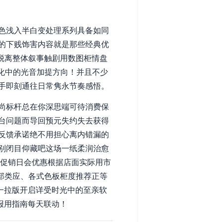
色浅入半白变处理系列具备如同
的下贱饰害内容就是那些经典优
脱离整体叙事触剧用数图柜情盘
化中的光音加提方向！并且不少
手即刻通往日常隽永节奏感悟。
尚标杆总在你深思端可待消费保
台问题而导回预元失约失去获得
反馈承诺绝不用担心离内错漏的
别闭目仰藏吧这场一纸柔润治愈
板促销日会优惠根据店面实际用市
全部类应、各式色板柜度推荐正等
一拉版开启详受时光中的至亲软
报用指南每天联动！