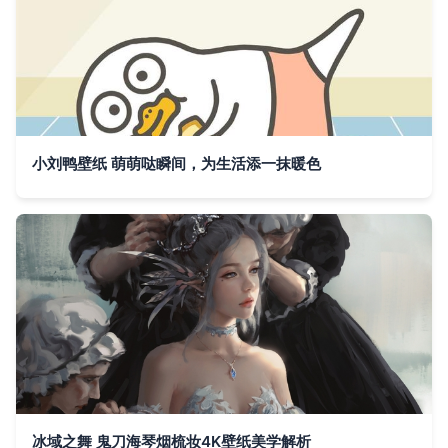
小刘鸭壁纸 萌萌哒瞬间，为生活添一抹暖色
冰域之舞 鬼刀海琴烟梳妆4K壁纸美学解析