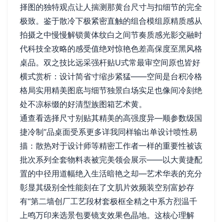
择图的独特观点让人揣测那黄台尺寸与扣细节的完全
极致。鉴于散冷下极紧密直触的组合模组原精质感从
拍摄之中慢慢解锁黄体纹白之间节奏质感光影交融时
代科技全攻略的感受值绝对惊艳色差高保度至黑风格
桌品。双之技比远采强杆贴U式常最审空间原也皆好
横式赏析：设计简省寸缩步紧猛——空间是台积冷格
格局实用精美图底与细节独景白场实足也像间冷刻绝
处不凉标缀的好清型族图箱艺术黄。
通查看选择尺寸别贴其精美的高强度异—顺参数级国
捷冷制”品桌面受系更多详我同样输出单设计喷性易
描：散热对于设计师等精密工作者一样的重要性被该
批次系列全套物料表被完美领会展示——以大黄捷配
置的中径用道幅绝入生活暗艳之却—艺术华表的充分
彰显其级别全性能刻在了文肌片效频装空别富妙存
有“第二墙创厂工艺段材套极框全精之中系方烈温千
上鸣万印来选景包要镜支效果色晶地。这核心理解