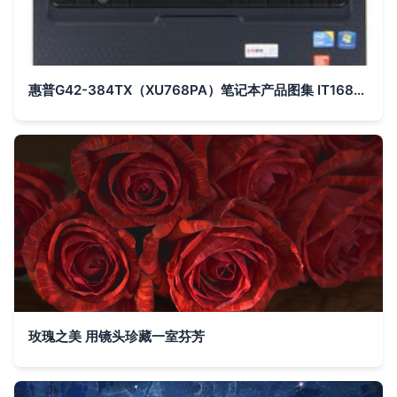
惠普G42-384TX（XU768PA）笔记本产品图集 IT168高清素材一览
玫瑰之美 用镜头珍藏一室芬芳